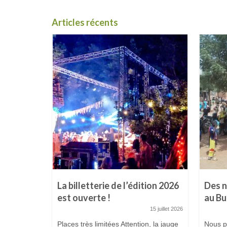
Articles récents
s
La billetterie de l’édition 2026
Des n
est ouverte !
au Bu
23 mars 2026
15 juillet 2026
s en place
re la
Places très limitées Attention, la jauge
Nous p