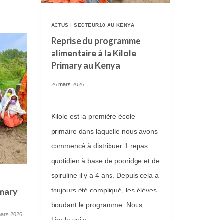
E
ACTUS
|
SECTEUR10 AU KENYA
R
Reprise du programme
I
alimentaire à la Kilole
E
Primary au Kenya
D
26 mars 2026
E
L
’
Kilole est la première école
É
primaire dans laquelle nous avons
D
commencé à distribuer 1 repas
I
quotidien à base de pooridge et de
T
spiruline il y a 4 ans. Depuis cela a
Nouvelle souche de spiruline
Installa
I
imary
au Kenya
au Keny
toujours été compliqué, les élèves
25 mars 2026
O
boudant le programme. Nous …
mars 2026
Ces dernières années la récolte de
En 2020 nou
N
Lire la suite­­