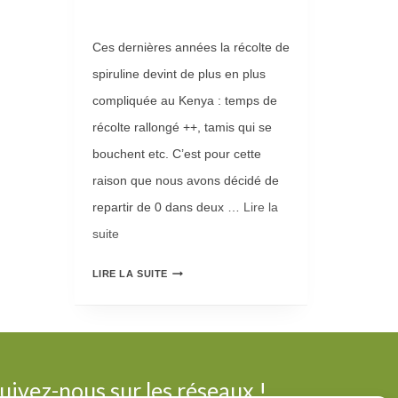
A
M
Ces dernières années la récolte de
M
spiruline devint de plus en plus
E
compliquée au Kenya : temps de
A
récolte rallongé ++, tamis qui se
L
bouchent etc. C’est pour cette
I
raison que nous avons décidé de
M
repartir de 0 dans deux …
Lire la
E
suite­­
N
N
LIRE LA SUITE
T
O
A
U
I
V
R
E
uivez-nous sur les réseaux !
E