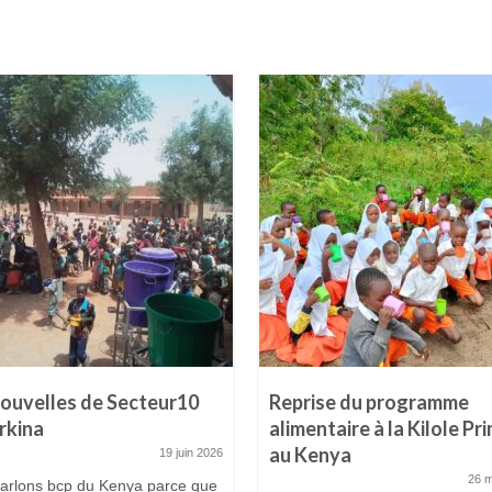
ouvelles de Secteur10
Reprise du programme
rkina
alimentaire à la Kilole Pr
au Kenya
19 juin 2026
26 
arlons bcp du Kenya parce que