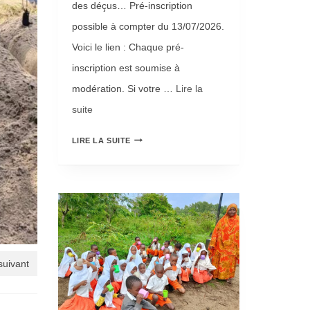
des déçus… Pré-inscription
possible à compter du 13/07/2026.
Voici le lien : Chaque pré-
inscription est soumise à
modération. Si votre …
Lire la
suite­­
L
LIRE LA SUITE
A
B
I
L
L
 suivant
E
T
T