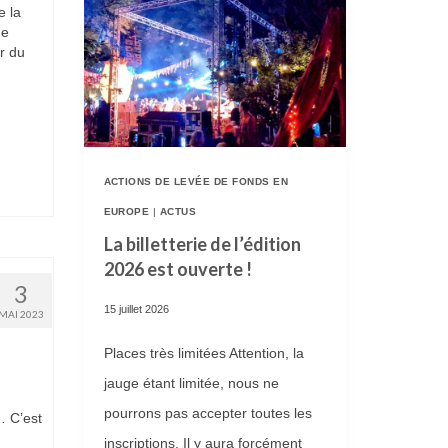
e la
de
r du
ACTIONS DE LEVÉE DE FONDS EN
EUROPE
|
ACTUS
La billetterie de l’édition
2026 est ouverte !
3
15 juillet 2026
MAI 2023
Places très limitées Attention, la
jauge étant limitée, nous ne
pourrons pas accepter toutes les
… C’est
inscriptions. Il y aura forcément