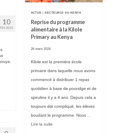
T
E
ACTUS
|
SECTEUR10 AU KENYA
10
Reprise du programme
R
FÉV 2023
alimentaire à la Kilole
I
Primary au Kenya
E
D
26 mars 2026
es
so
E
gouya.
Kilole est la première école
L
primaire dans laquelle nous avons
’
commencé à distribuer 1 repas
É
quotidien à base de pooridge et de
D
spiruline il y a 4 ans. Depuis cela a
I
toujours été compliqué, les élèves
T
boudant le programme. Nous …
I
Lire la suite­­
O