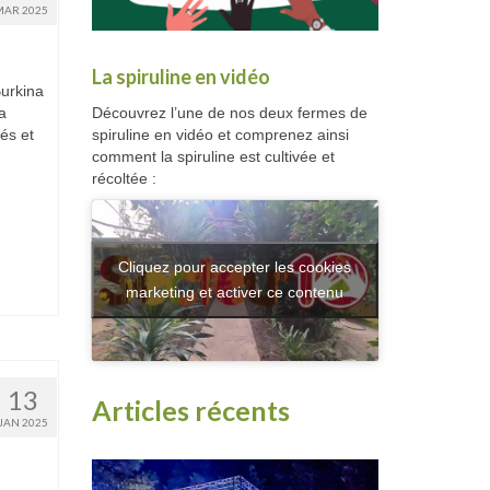
MAR 2025
La spiruline en vidéo
Burkina
Découvrez l’une de nos deux fermes de
a
spiruline en vidéo et comprenez ainsi
és et
comment la spiruline est cultivée et
récoltée :
Cliquez pour accepter les cookies
marketing et activer ce contenu
13
Articles récents
JAN 2025