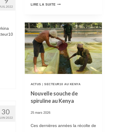
9
N
R
LIRE LA SUITE
JUIL 2022
2
E
0
P
rkina
2
R
cteur10
6
I
E
S
S
E
T
D
O
U
U
P
ACTUS
|
SECTEUR10 AU KENYA
V
Nouvelle souche de
R
spiruline au Kenya
E
O
30
R
G
25 mars 2026
JUIN 2022
T
R
Ces dernières années la récolte de
E
A