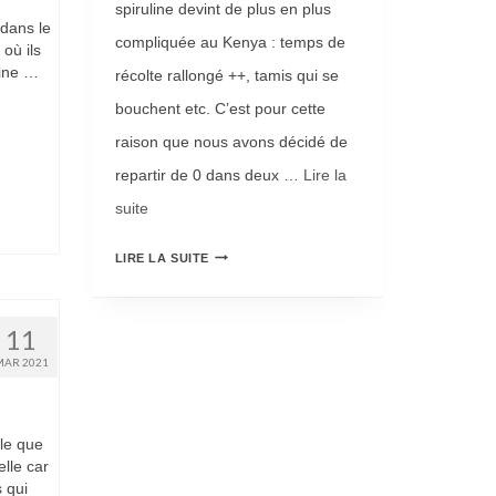
spiruline devint de plus en plus
!
M
dans le
compliquée au Kenya : temps de
 où ils
M
line …
récolte rallongé ++, tamis qui se
E
bouchent etc. C’est pour cette
A
raison que nous avons décidé de
L
repartir de 0 dans deux …
Lire la
I
suite­­
M
E
N
LIRE LA SUITE
N
O
T
U
11
A
V
MAR 2021
I
E
R
L
ole que
E
L
lle car
À
 qui
E