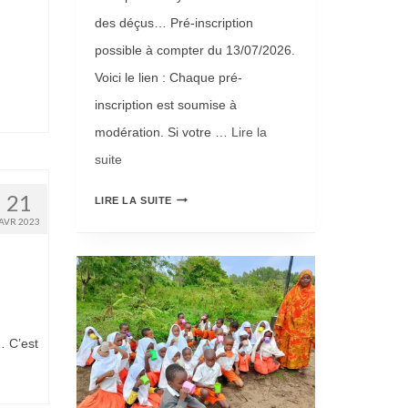
des déçus… Pré-inscription
possible à compter du 13/07/2026.
Voici le lien : Chaque pré-
inscription est soumise à
modération. Si votre …
Lire la
suite­­
21
L
LIRE LA SUITE
AVR 2023
A
B
I
L
L
… C’est
E
T