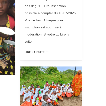
des déçus… Pré-inscription
possible à compter du 13/07/2026.
Voici le lien : Chaque pré-
inscription est soumise à
modération. Si votre …
Lire la
suite­­
L
LIRE LA SUITE
A
B
I
L
L
E
T