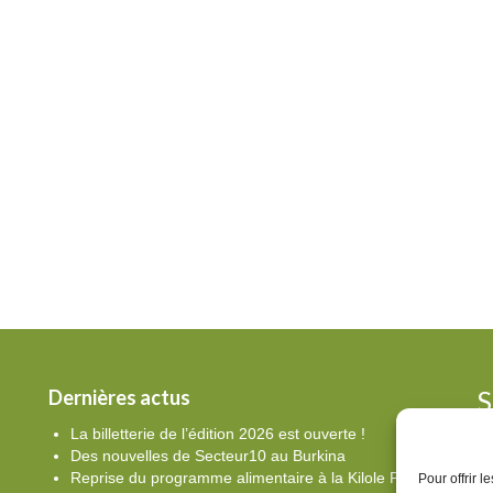
S
Dernières actus
La billetterie de l’édition 2026 est ouverte !
Des nouvelles de Secteur10 au Burkina
Po
Reprise du programme alimentaire à la Kilole Primary
Pour offrir 
pa