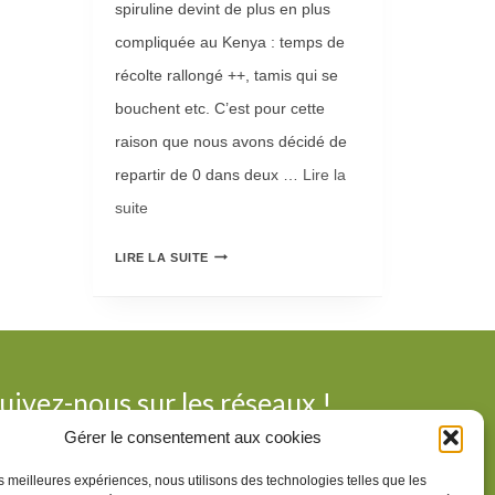
spiruline devint de plus en plus
!
M
compliquée au Kenya : temps de
M
récolte rallongé ++, tamis qui se
E
bouchent etc. C’est pour cette
A
raison que nous avons décidé de
L
repartir de 0 dans deux …
Lire la
I
suite­­
M
E
N
LIRE LA SUITE
N
O
T
U
A
V
I
E
uivez-nous sur les réseaux !
R
L
Gérer le consentement aux cookies
E
L
ur nous suivre, n’hésitez pas à vous abonner à nos
les meilleures expériences, nous utilisons des technologies telles que les
À
ges :
E