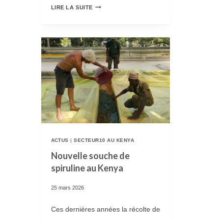
N
R
LIRE LA SUITE
2
E
0
P
2
R
6
I
E
S
S
E
T
D
O
U
U
P
ACTUS
|
SECTEUR10 AU KENYA
V
Nouvelle souche de
R
spiruline au Kenya
E
O
R
G
25 mars 2026
T
R
Ces dernières années la récolte de
E
A