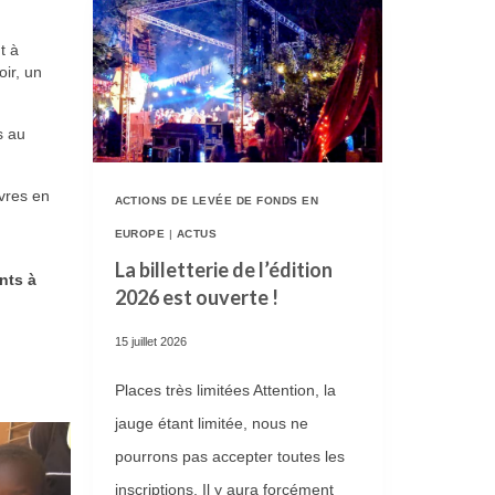
t à
oir, un
s au
uvres en
ACTIONS DE LEVÉE DE FONDS EN
EUROPE
|
ACTUS
La billetterie de l’édition
nts à
2026 est ouverte !
15 juillet 2026
Places très limitées Attention, la
jauge étant limitée, nous ne
pourrons pas accepter toutes les
inscriptions. Il y aura forcément