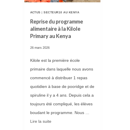
T
E
ACTUS
|
SECTEUR10 AU KENYA
Reprise du programme
R
alimentaire à la Kilole
I
Primary au Kenya
E
D
26 mars 2026
E
Kilole est la première école
L
primaire dans laquelle nous avons
’
commencé à distribuer 1 repas
É
quotidien à base de pooridge et de
D
spiruline il y a 4 ans. Depuis cela a
I
toujours été compliqué, les élèves
T
boudant le programme. Nous …
I
Lire la suite­­
O