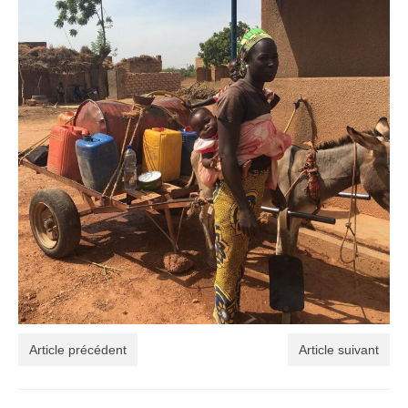
Faire un don
Sociétés partenaires
ACTUS
Toutes nos actus
Secteur10 au Burkina Faso
Secteur10 au Kenya
Actions de levée de fonds en Europe
GALERIE PHOTO
CONTACT
Article précédent
Article suivant