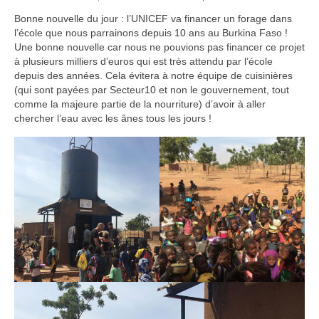
NOS PROJETS
Bonne nouvelle du jour : l’UNICEF va financer un forage dans
l’école que nous parrainons depuis 10 ans au Burkina Faso !
DECOUVRIR NOS PROJETS
Une bonne nouvelle car nous ne pouvions pas financer ce projet
à plusieurs milliers d’euros qui est très attendu par l’école
Culture et distribution de spiruline
depuis des années. Cela évitera à notre équipe de cuisinières
(qui sont payées par Secteur10 et non le gouvernement, tout
Food for kids
comme la majeure partie de la nourriture) d’avoir à aller
chercher l’eau avec les ânes tous les jours !
Parrainage de lycéens
Parrainage d’étudiants
Micro-crédits pour les femmes
Soutien d’initiatives locales
Centre d’accueil Mme Céline
Soutien de l’atelier Pengd Wende
FAIRE UN DON