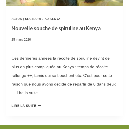
O
R
G
T
R
E
ACTUS
|
SECTEUR10 AU KENYA
A
!
Nouvelle souche de spiruline au Kenya
M
25 mars 2026
M
E
Ces dernières années la récolte de spiruline devint de
A
plus en plus compliquée au Kenya : temps de récolte
L
rallongé ++, tamis qui se bouchent etc. C’est pour cette
I
raison que nous avons décidé de repartir de 0 dans deux
M
…
Lire la suite­­
E
N
N
LIRE LA SUITE
T
O
A
U