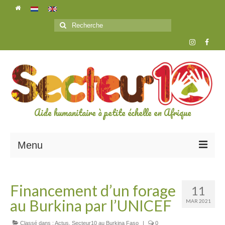
Rechercher
:
Aide humanitaire à petite échelle en Afrique
Menu
L’ASSOCIATION
Financement d’un forage
11
A propos de secteur10
au Burkina par l’UNICEF
MAR 2021
Les bénévoles
Classé dans :
Actus
,
Secteur10 au Burkina Faso
|
0