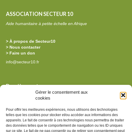
I
V
R
E
ASSOCIATION SECTEUR 10
E
L
Aide humanitaire à petite échelle en Afrique
À
L
L
E
> À propos de Secteur10
A
S
> Nous contacter
> Faire un don
K
O
info@secteur10.fr
I
U
L
C
O
H
Dernières actus
L
E
Gérer le consentement aux
La billetterie de l’édition 2026 est ouverte !
cookies
E
D
Des nouvelles de Secteur10 au Burkina
P
Reprise du programme alimentaire à la Kilole Primary au
E
Pour offrir les meilleures expériences, nous utilisons des technologies
Kenya
telles que les cookies pour stocker et/ou accéder aux informations des
R
S
Nouvelle souche de spiruline au Kenya
appareils. Le fait de consentir à ces technologies nous permettra de traiter
I
Installation photovoltaïque au Kenya
des données telles que le comportement de navigation ou les ID uniques
P
sur ce site. Le fait de ne pas consentir ou de retirer son consentement peut