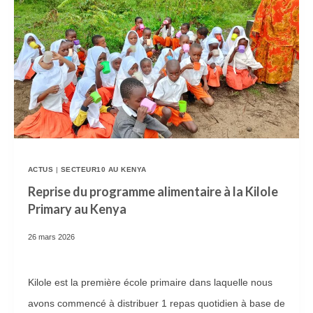
E
T
T
E
R
I
E
D
ACTUS
|
SECTEUR10 AU KENYA
E
Reprise du programme alimentaire à la Kilole
Primary au Kenya
L
’
26 mars 2026
É
D
Kilole est la première école primaire dans laquelle nous
I
avons commencé à distribuer 1 repas quotidien à base de
T