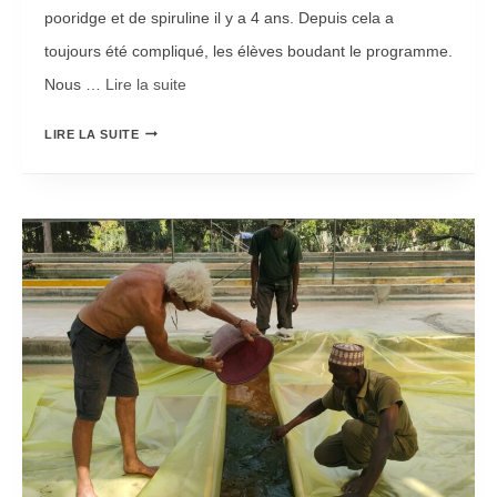
pooridge et de spiruline il y a 4 ans. Depuis cela a
I
toujours été compliqué, les élèves boudant le programme.
O
Nous …
Lire la suite­­
N
R
2
LIRE LA SUITE
E
0
P
2
R
6
I
E
S
S
E
T
D
O
U
U
P
V
R
E