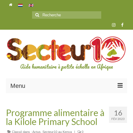
Rechercher
:
Aide humanitaire à petite échelle en Afrique
Menu
L’ASSOCIATION
Programme alimentaire à
16
A propos de secteur10
la Kilole Primary School
FÉV 2023
Les bénévoles
Classé dans :
Actus
,
Secteur10 au Kenya
|
0