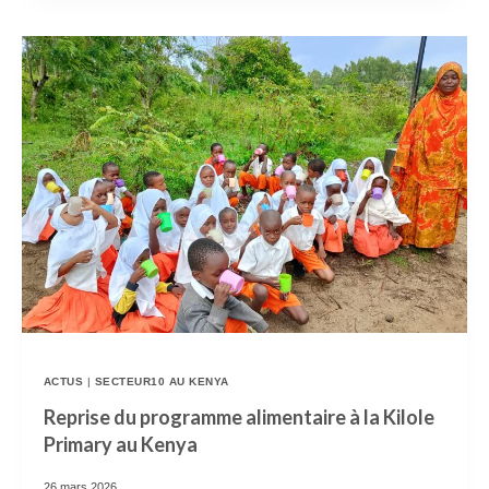
B
I
L
L
E
T
T
E
R
I
E
D
ACTUS
|
SECTEUR10 AU KENYA
E
Reprise du programme alimentaire à la Kilole
Primary au Kenya
L
’
26 mars 2026