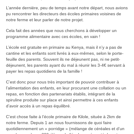
NOS PROJETS
L’année dernière, peu de temps avant notre départ, nous avions
pu rencontrer les directeurs des écoles primaires voisines de
DECOUVRIR NOS PROJETS
notre ferme et leur parler de notre projet.
Culture et distribution de spiruline
Cela fait des années que nous cherchons à développer un
programme alimentaire avec ces écoles, en vain !
Food for kids
L’école est gratuite en primaire au Kenya, mais il n’y a pas de
cantine et les enfants sont livrés à eux-mêmes, selon le porte-
Parrainage de lycéens
feuille des parents. Souvent ils ne déjeunent pas, ni ne petit-
déjeunent, les
parents ayant du mal à réunir les 3-4€ servant à
Parrainage d’étudiants
payer les repas quotidiens de la famille !
Micro-crédits pour les femmes
C’est donc pour nous très important de pouvoir contribuer à
l’alimentation des enfants, en leur procurant une collation ou un
Soutien d’initiatives locales
repas, en fonction des partenariats établis, intégrant de la
spiruline produite sur place et ainsi permettre à ces enfants
Centre d’accueil Mme Céline
d’avoir accès à un repas équilibré.
Soutien de l’atelier Pengd Wende
C’est chose faite à l’école primaire de Kilole, située à 2km de
notre ferme. Depuis 1 an nous fournissons de quoi faire
FAIRE UN DON
quotidiennement un « porridge » (mélange de céréales et d’un