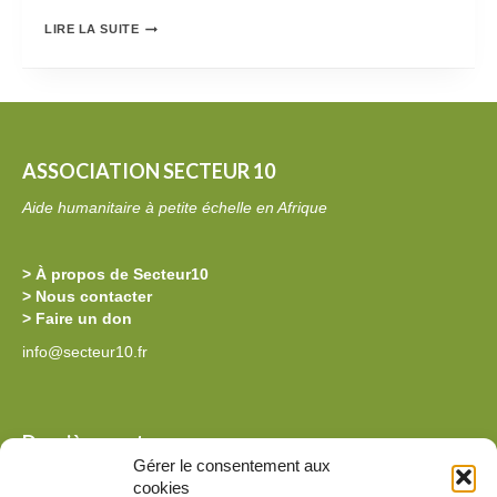
N
N
LIRE LA SUITE
T
O
A
U
I
V
R
E
ASSOCIATION SECTEUR 10
E
L
Aide humanitaire à petite échelle en Afrique
À
L
L
E
> À propos de Secteur10
A
S
> Nous contacter
> Faire un don
K
O
info@secteur10.fr
I
U
L
C
O
H
Dernières actus
L
E
Gérer le consentement aux
La billetterie de l’édition 2026 est ouverte !
cookies
E
D