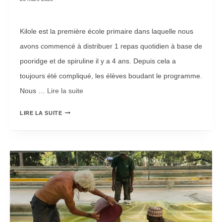
É
D
Kilole est la première école primaire dans laquelle nous
I
avons commencé à distribuer 1 repas quotidien à base de
T
pooridge et de spiruline il y a 4 ans. Depuis cela a
I
toujours été compliqué, les élèves boudant le programme.
O
Nous …
Lire la suite­­
N
R
2
LIRE LA SUITE
E
0
P
2
R
6
I
E
S
S
E
T
D
O