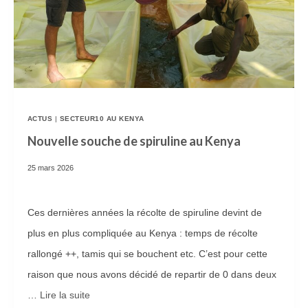
U
U
P
V
R
E
O
R
G
T
R
E
ACTUS
|
SECTEUR10 AU KENYA
A
!
Nouvelle souche de spiruline au Kenya
M
25 mars 2026
M
E
Ces dernières années la récolte de spiruline devint de
A
plus en plus compliquée au Kenya : temps de récolte
L
rallongé ++, tamis qui se bouchent etc. C’est pour cette
I
raison que nous avons décidé de repartir de 0 dans deux
M
…
Lire la suite­­
E