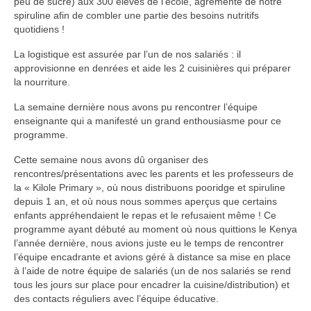
peu de sucre) aux 300 élèves de l’école, agrémenté de notre
Faire un don
spiruline afin de combler une partie des besoins nutritifs
quotidiens !
Sociétés partenaires
La logistique est assurée par l’un de nos salariés : il
approvisionne en denrées et aide les 2 cuisinières qui préparer
ACTUS
la nourriture.
Toutes nos actus
La semaine dernière nous avons pu rencontrer l’équipe
enseignante qui a manifesté un grand enthousiasme pour ce
Secteur10 au Burkina Faso
programme.
Secteur10 au Kenya
Cette semaine nous avons dû organiser des
rencontres/présentations avec les parents et les professeurs de
Actions de levée de fonds en Europe
la « Kilole Primary », où nous distribuons pooridge et spiruline
depuis 1 an, et où nous nous sommes aperçus que certains
GALERIE PHOTO
enfants appréhendaient le repas et le refusaient même ! Ce
programme ayant débuté au moment où nous quittions le Kenya
CONTACT
l’année dernière, nous avions juste eu le temps de rencontrer
l’équipe encadrante et avions géré à distance sa mise en place
à l’aide
de notre équipe de salariés (un de nos salariés se rend
tous les jours sur place pour encadrer la cuisine/distribution) et
des contacts réguliers avec l’équipe éducative.