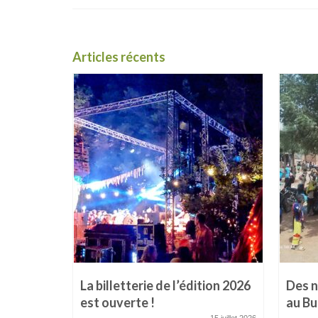
Articles récents
s
La billetterie de l’édition 2026
Des n
est ouverte !
au Bu
23 mars 2026