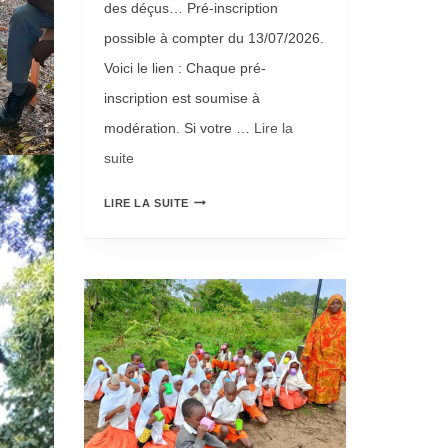
des déçus… Pré-inscription
possible à compter du 13/07/2026.
Voici le lien : Chaque pré-
inscription est soumise à
modération. Si votre …
Lire la
suite­­
L
LIRE LA SUITE
A
B
I
L
L
E
T
T