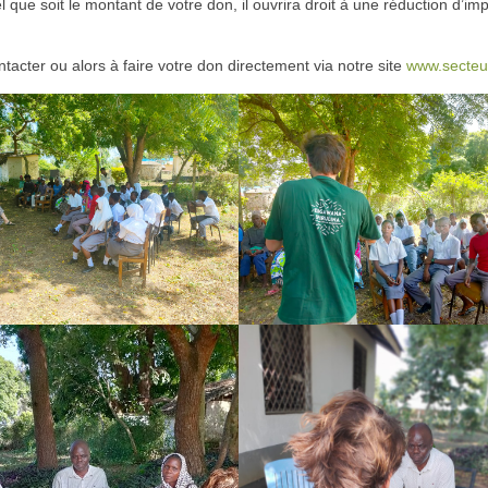
ue soit le montant de votre don, il ouvrira droit à une réduction d’im
acter ou alors à faire votre don directement via notre site
www.secteur