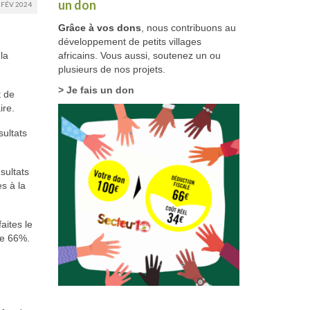
un don
FÉV 2024
Grâce à vos dons
, nous contribuons au
développement de petits villages
la
africains. Vous aussi, soutenez un ou
plusieurs de nos projets.
> Je fais un don
t de
ire.
sultats
sultats
s à la
aites le
de 66%.