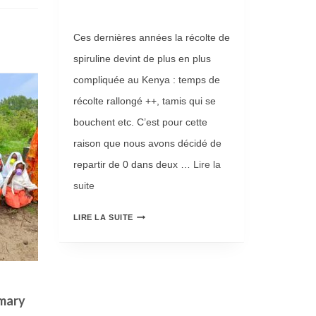
A
M
Ces dernières années la récolte de
M
spiruline devint de plus en plus
E
compliquée au Kenya : temps de
A
récolte rallongé ++, tamis qui se
L
bouchent etc. C’est pour cette
I
raison que nous avons décidé de
M
repartir de 0 dans deux …
Lire la
E
suite­­
N
N
LIRE LA SUITE
T
O
A
U
I
V
Nouvelle souche de spiruline
Installa
R
imary
au Kenya
au Keny
E
E