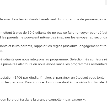
le avec tous les étudiants bénéficiant du programme de parrainage de 
ettant à plus de 80 étudiants de ne pas se faire renvoyer pour défau
nd les parents ne pouvaient même pas imaginer les envoyer au seconda
iants et leurs parents, rappeler les règles (assiduité, engagement et ré
es.
 étudiants que nous intégrons au programme. Sélectionnés sur leurs ré
les primaires alentours où nous avons lancé les programmes alimentaire
ation (140€ par étudiant), alors si parrainer un étudiant vous tente, f
i les parrains. Pour info, ce don donne droit à une réduction fiscale 
on libre qui ira dans la grande cagnotte « parrainage ».