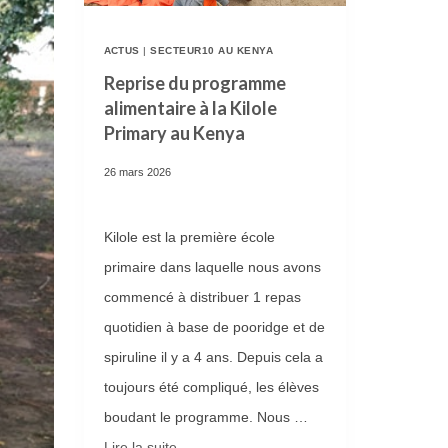
E
ACTUS
|
SECTEUR10 AU KENYA
R
Reprise du programme
I
alimentaire à la Kilole
E
Primary au Kenya
D
26 mars 2026
E
L
’
Kilole est la première école
É
primaire dans laquelle nous avons
D
commencé à distribuer 1 repas
I
quotidien à base de pooridge et de
T
spiruline il y a 4 ans. Depuis cela a
I
toujours été compliqué, les élèves
O
boudant le programme. Nous …
N
Lire la suite­­