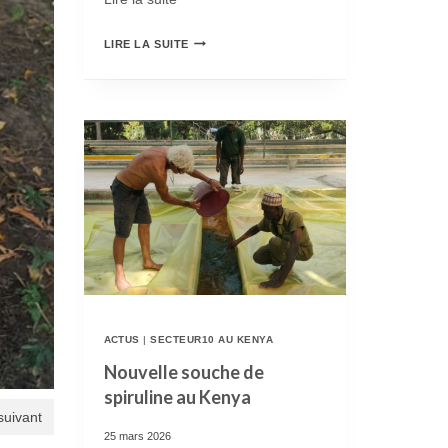
2
R
LIRE LA SUITE
0
E
2
P
6
R
E
I
S
S
T
E
O
D
U
U
V
P
E
ACTUS
|
SECTEUR10 AU KENYA
R
R
Nouvelle souche de
O
T
spiruline au Kenya
G
E
 suivant
R
25 mars 2026
!