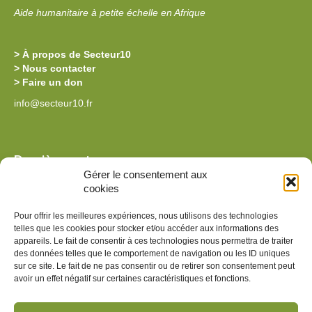
E
L
Aide humanitaire à petite échelle en Afrique
À
L
L
E
> À propos de Secteur10
A
S
> Nous contacter
> Faire un don
K
O
info@secteur10.fr
I
U
L
C
O
H
Dernières actus
L
E
Gérer le consentement aux
La billetterie de l’édition 2026 est ouverte !
cookies
E
D
Des nouvelles de Secteur10 au Burkina
P
Reprise du programme alimentaire à la Kilole Primary au
E
Pour offrir les meilleures expériences, nous utilisons des technologies
Kenya
telles que les cookies pour stocker et/ou accéder aux informations des
R
S
Nouvelle souche de spiruline au Kenya
appareils. Le fait de consentir à ces technologies nous permettra de traiter
I
Installation photovoltaïque au Kenya
des données telles que le comportement de navigation ou les ID uniques
P
sur ce site. Le fait de ne pas consentir ou de retirer son consentement peut
M
I
avoir un effet négatif sur certaines caractéristiques et fonctions.
Suivez-nous sur les réseaux !
A
R