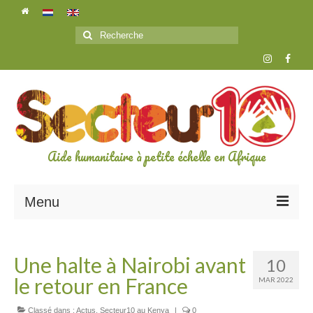
Rechercher
:
Aide humanitaire à petite échelle en Afrique
Menu
L’ASSOCIATION
Une halte à Nairobi avant
10
A propos de secteur10
le retour en France
MAR 2022
Les bénévoles
Classé dans :
Actus
,
Secteur10 au Kenya
|
0