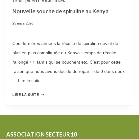
ACTUS
|
SECTEUR10 AU KENYA
A
!
Nouvelle souche de spiruline au Kenya
M
25 mars 2026
M
E
Ces dernières années la récolte de spiruline devint de
A
plus en plus compliquée au Kenya : temps de récolte
L
rallongé ++, tamis qui se bouchent etc. C’est pour cette
I
raison que nous avons décidé de repartir de 0 dans deux
M
…
Lire la suite­­
E
N
N
LIRE LA SUITE
T
O
A
U
I
V
R
E
ASSOCIATION SECTEUR 10