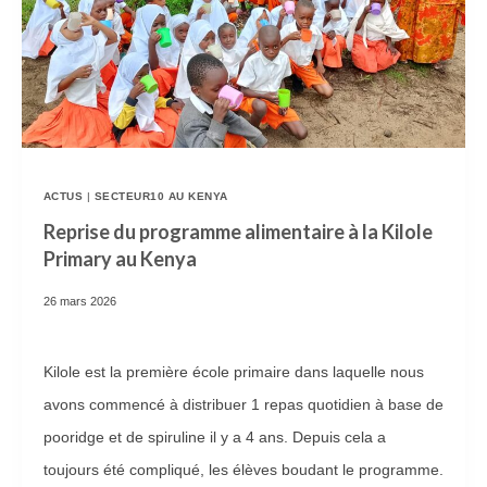
T
E
R
I
E
D
ACTUS
|
SECTEUR10 AU KENYA
E
Reprise du programme alimentaire à la Kilole
Primary au Kenya
L
’
26 mars 2026
É
D
Kilole est la première école primaire dans laquelle nous
I
avons commencé à distribuer 1 repas quotidien à base de
T
pooridge et de spiruline il y a 4 ans. Depuis cela a
I
toujours été compliqué, les élèves boudant le programme.
O