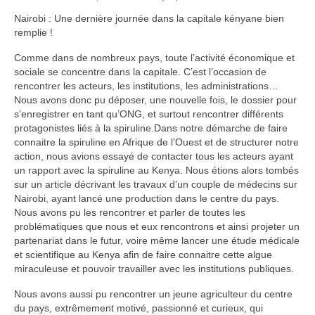
NOS PROJETS
Nairobi : Une dernière journée dans la capitale kényane bien
remplie !
DECOUVRIR NOS PROJETS
Comme dans de nombreux pays, toute l’activité économique et
Culture et distribution de spiruline
sociale se concentre dans la capitale. C’est l’occasion de
rencontrer les acteurs, les institutions, les administrations…
Food for kids
Nous avons donc pu déposer, une nouvelle fois, le dossier pour
s’enregistrer en tant qu’ONG, et surtout rencontrer différents
protagonistes liés à la spiruline.Dans notre démarche de faire
Parrainage de lycéens
connaitre la spiruline en Afrique de l’Ouest et de structurer notre
action, nous avions essayé de contacter tous les acteurs ayant
Parrainage d’étudiants
un rapport avec la spiruline au Kenya. Nous étions alors tombés
sur un article décrivant les travaux d’un couple de médecins sur
Micro-crédits pour les femmes
Nairobi, ayant lancé une production dans le centre du pays.
Nous avons pu les rencontrer et parler de toutes les
Soutien d’initiatives locales
problématiques que nous et eux rencontrons et ainsi projeter un
partenariat dans le futur, voire même lancer une étude médicale
Centre d’accueil Mme Céline
et scientifique au Kenya afin de faire connaitre cette algue
miraculeuse et pouvoir travailler avec les institutions publiques.
Soutien de l’atelier Pengd Wende
Nous avons aussi pu rencontrer un jeune agriculteur du centre
FAIRE UN DON
du pays, extrêmement motivé, passionné et curieux, qui