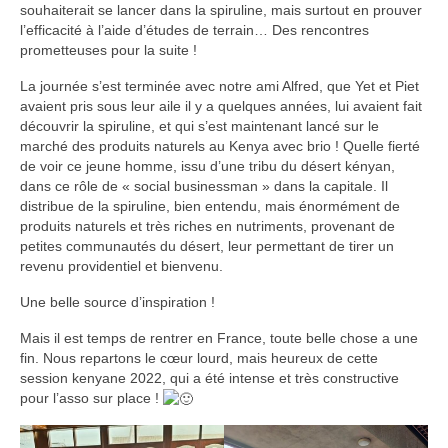
souhaiterait se lancer dans la spiruline, mais surtout en prouver
Faire un don
l’efficacité à l’aide d’études de terrain… Des rencontres
prometteuses pour la suite !
Sociétés partenaires
La journée s’est terminée avec notre ami Alfred, que Yet et Piet
ACTUS
avaient pris sous leur aile il y a quelques années, lui avaient fait
découvrir la spiruline, et qui s’est maintenant lancé sur le
Toutes nos actus
marché des produits naturels au Kenya avec brio ! Quelle fierté
de voir ce jeune homme, issu d’une tribu du désert kényan,
Secteur10 au Burkina Faso
dans ce rôle de « social businessman » dans la capitale. Il
distribue de la spiruline, bien entendu, mais énormément de
produits naturels et très riches en nutriments, provenant de
Secteur10 au Kenya
petites communautés du désert, leur permettant de tirer un
revenu providentiel et bienvenu.
Actions de levée de fonds en Europe
Une belle source d’inspiration !
GALERIE PHOTO
Mais il est temps de rentrer en France, toute belle chose a une
CONTACT
fin. Nous repartons le cœur lourd, mais heureux de cette
session kenyane 2022, qui a été intense et très constructive
pour l’asso sur place !