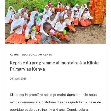
E
T
T
E
R
I
E
D
ACTUS
|
SECTEUR10 AU KENYA
E
Reprise du programme alimentaire à la Kilole
Primary au Kenya
L
’
26 mars 2026
É
D
Kilole est la première école primaire dans laquelle nous
I
avons commencé à distribuer 1 repas quotidien à base de
T
pooridge et de spiruline il y a 4 ans. Depuis cela a