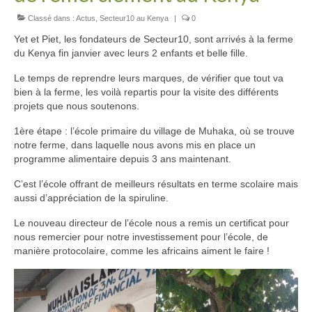
NOS PROJETS
Classé dans :
Actus
,
Secteur10 au Kenya
|
0
Yet et Piet, les fondateurs de Secteur10, sont arrivés à la ferme
DECOUVRIR NOS PROJETS
du Kenya fin janvier avec leurs 2 enfants et belle fille.
Culture et distribution de spiruline
Le temps de reprendre leurs marques, de vérifier que tout va
bien à la ferme, les voilà repartis pour la visite des différents
Food for kids
projets que nous soutenons.
Parrainage de lycéens
1ère étape : l’école primaire du village de Muhaka, où se trouve
notre ferme, dans laquelle nous avons mis en place un
Parrainage d’étudiants
programme alimentaire depuis 3 ans maintenant.
C’est l’école offrant de meilleurs résultats en terme scolaire mais
Micro-crédits pour les femmes
aussi
d’appréciation de la spiruline.
Soutien d’initiatives locales
Le nouveau directeur de l’école nous a remis un certificat pour
nous remercier pour notre investissement pour l’école, de
Centre d’accueil Mme Céline
manière protocolaire, comme les africains aiment le faire !
Soutien de l’atelier Pengd Wende
FAIRE UN DON