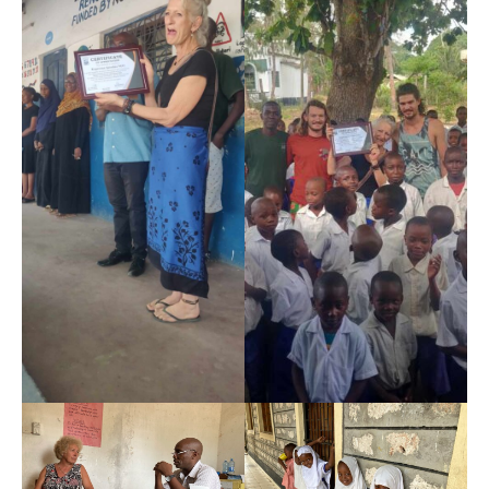
Faire un don
Sociétés partenaires
ACTUS
Toutes nos actus
Secteur10 au Burkina Faso
Secteur10 au Kenya
Actions de levée de fonds en Europe
GALERIE PHOTO
CONTACT