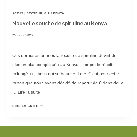
G
T
R
E
ACTUS
|
SECTEUR10 AU KENYA
A
!
Nouvelle souche de spiruline au Kenya
M
25 mars 2026
M
E
Ces dernières années la récolte de spiruline devint de
A
plus en plus compliquée au Kenya : temps de récolte
L
rallongé ++, tamis qui se bouchent etc. C’est pour cette
I
raison que nous avons décidé de repartir de 0 dans deux
M
…
Lire la suite­­
E
N
N
LIRE LA SUITE
T
O
A
U
I
V