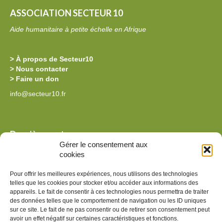
R
E
ASSOCIATION SECTEUR 10
E
L
Aide humanitaire à petite échelle en Afrique
À
L
L
E
> À propos de Secteur10
A
S
> Nous contacter
> Faire un don
K
O
info@secteur10.fr
I
U
L
C
O
H
Dernières actus
L
E
Gérer le consentement aux
La billetterie de l’édition 2026 est ouverte !
cookies
E
D
Des nouvelles de Secteur10 au Burkina
P
Reprise du programme alimentaire à la Kilole Primary au
E
Pour offrir les meilleures expériences, nous utilisons des technologies
Kenya
telles que les cookies pour stocker et/ou accéder aux informations des
R
S
Nouvelle souche de spiruline au Kenya
appareils. Le fait de consentir à ces technologies nous permettra de traiter
I
Installation photovoltaïque au Kenya
des données telles que le comportement de navigation ou les ID uniques
P
sur ce site. Le fait de ne pas consentir ou de retirer son consentement peut
M
I
avoir un effet négatif sur certaines caractéristiques et fonctions.