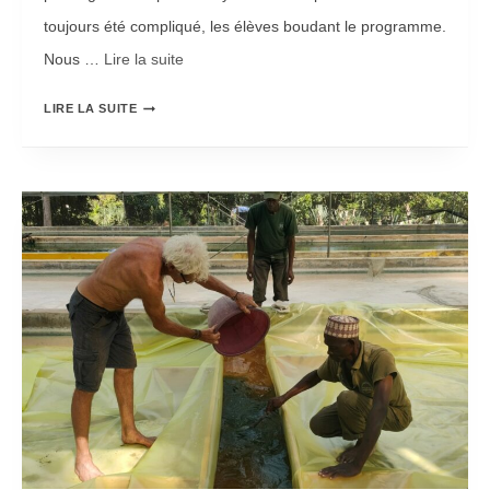
I
toujours été compliqué, les élèves boudant le programme.
O
Nous …
Lire la suite­­
N
R
2
LIRE LA SUITE
E
0
P
2
R
6
I
E
S
S
E
T
D
O
U
U
P
V
R
E
O
R